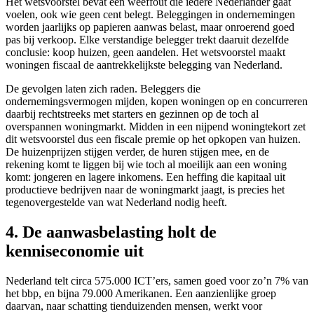
Het wetsvoorstel bevat een weeffout die iedere Nederlander gaat
voelen, ook wie geen cent belegt. Beleggingen in ondernemingen
worden jaarlijks op papieren aanwas belast, maar onroerend goed
pas bij verkoop. Elke verstandige belegger trekt daaruit dezelfde
conclusie: koop huizen, geen aandelen. Het wetsvoorstel maakt
woningen fiscaal de aantrekkelijkste belegging van Nederland.
De gevolgen laten zich raden. Beleggers die
ondernemingsvermogen mijden, kopen woningen op en concurreren
daarbij rechtstreeks met starters en gezinnen op de toch al
overspannen woningmarkt. Midden in een nijpend woningtekort zet
dit wetsvoorstel dus een fiscale premie op het opkopen van huizen.
De huizenprijzen stijgen verder, de huren stijgen mee, en de
rekening komt te liggen bij wie toch al moeilijk aan een woning
komt: jongeren en lagere inkomens. Een heffing die kapitaal uit
productieve bedrijven naar de woningmarkt jaagt, is precies het
tegenovergestelde van wat Nederland nodig heeft.
4. De aanwasbelasting holt de
kenniseconomie uit
Nederland telt circa 575.000 ICT’ers, samen goed voor zo’n 7% van
het bbp, en bijna 79.000 Amerikanen. Een aanzienlijke groep
daarvan, naar schatting tienduizenden mensen, werkt voor