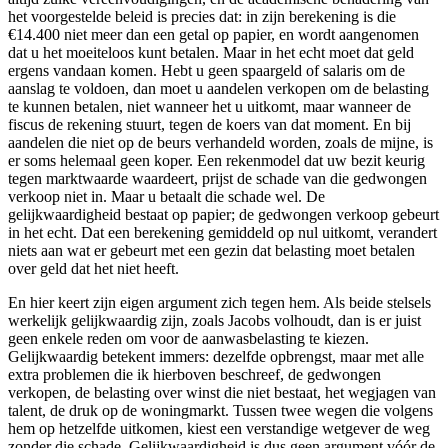
het voorgestelde beleid is precies dat: in zijn berekening is die
€14.400 niet meer dan een getal op papier, en wordt aangenomen
dat u het moeiteloos kunt betalen. Maar in het echt moet dat geld
ergens vandaan komen. Hebt u geen spaargeld of salaris om de
aanslag te voldoen, dan moet u aandelen verkopen om de belasting
te kunnen betalen, niet wanneer het u uitkomt, maar wanneer de
fiscus de rekening stuurt, tegen de koers van dat moment. En bij
aandelen die niet op de beurs verhandeld worden, zoals de mijne, is
er soms helemaal geen koper. Een rekenmodel dat uw bezit keurig
tegen marktwaarde waardeert, prijst de schade van die gedwongen
verkoop niet in. Maar u betaalt die schade wel. De
gelijkwaardigheid bestaat op papier; de gedwongen verkoop gebeurt
in het echt. Dat een berekening gemiddeld op nul uitkomt, verandert
niets aan wat er gebeurt met een gezin dat belasting moet betalen
over geld dat het niet heeft.
En hier keert zijn eigen argument zich tegen hem. Als beide stelsels
werkelijk gelijkwaardig zijn, zoals Jacobs volhoudt, dan is er juist
geen enkele reden om voor de aanwasbelasting te kiezen.
Gelijkwaardig betekent immers: dezelfde opbrengst, maar met alle
extra problemen die ik hierboven beschreef, de gedwongen
verkopen, de belasting over winst die niet bestaat, het wegjagen van
talent, de druk op de woningmarkt. Tussen twee wegen die volgens
hem op hetzelfde uitkomen, kiest een verstandige wetgever de weg
zonder die schade. Gelijkwaardigheid is dus geen argument vóór de