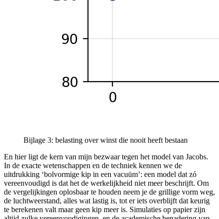
Bijlage 3: belasting over winst die nooit heeft bestaan
En hier ligt de kern van mijn bezwaar tegen het model van Jacobs.
In de exacte wetenschappen en de techniek kennen we de
uitdrukking ‘bolvormige kip in een vacuüm’: een model dat zó
vereenvoudigd is dat het de werkelijkheid niet meer beschrijft. Om
de vergelijkingen oplosbaar te houden neem je de grillige vorm weg,
de luchtweerstand, alles wat lastig is, tot er iets overblijft dat keurig
te berekenen valt maar geen kip meer is. Simulaties op papier zijn
altijd zulke vereenvoudigingen, en de academische benadering van