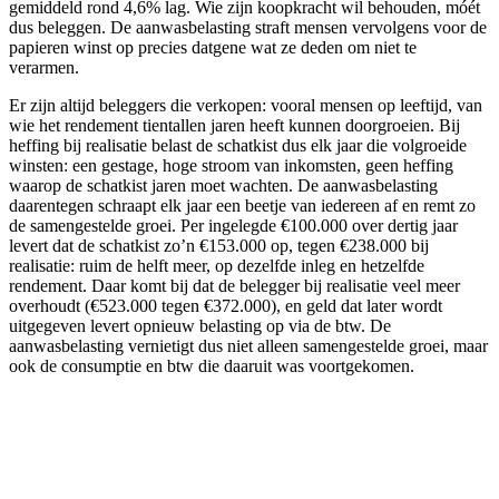
gemiddeld rond 4,6% lag. Wie zijn koopkracht wil behouden, móét
dus beleggen. De aanwasbelasting straft mensen vervolgens voor de
papieren winst op precies datgene wat ze deden om niet te
verarmen.
Er zijn altijd beleggers die verkopen: vooral mensen op leeftijd, van
wie het rendement tientallen jaren heeft kunnen doorgroeien. Bij
heffing bij realisatie belast de schatkist dus elk jaar die volgroeide
winsten: een gestage, hoge stroom van inkomsten, geen heffing
waarop de schatkist jaren moet wachten. De aanwasbelasting
daarentegen schraapt elk jaar een beetje van iedereen af en remt zo
de samengestelde groei. Per ingelegde €100.000 over dertig jaar
levert dat de schatkist zo’n €153.000 op, tegen €238.000 bij
realisatie: ruim de helft meer, op dezelfde inleg en hetzelfde
rendement. Daar komt bij dat de belegger bij realisatie veel meer
overhoudt (€523.000 tegen €372.000), en geld dat later wordt
uitgegeven levert opnieuw belasting op via de btw. De
aanwasbelasting vernietigt dus niet alleen samengestelde groei, maar
ook de consumptie en btw die daaruit was voortgekomen.