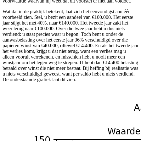
voorwaarde waarvan hij weet dat dit voorstel er niet aan voldoet.
Wat dat in de praktijk betekent, laat zich het eenvoudigst aan één
voorbeeld zien. Stel, u bezit een aandeel van €100.000. Het eerste
jaar stijgt het met 40%, naar €140.000. Het tweede jaar zakt het
weer terug naar €100.000. Over die twee jaar hebt u dus niets
verdiend: u staat precies waar u begon. Toch bent u onder de
aanwasbelasting over het eerste jaar 36% verschuldigd over die
papieren winst van €40.000, oftewel €14.400. En als het tweede jaar
het verlies komt, krijgt u dat niet terug, want een verlies mag u
alleen vooruit verrekenen, en misschien hebt u nooit meer een
winstjaar om het tegen weg te strepen. U hebt dan €14.400 belasting
betaald over winst die niet meer bestaat. Bij heffing bij realisatie was
u niets verschuldigd geweest, want per saldo hebt u niets verdiend.
De onderstaande grafiek laat dit zien.