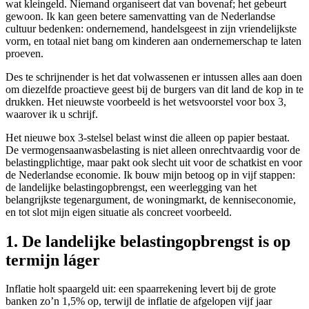
wat kleingeld. Niemand organiseert dat van bovenaf; het gebeurt
gewoon. Ik kan geen betere samenvatting van de Nederlandse
cultuur bedenken: ondernemend, handelsgeest in zijn vriendelijkste
vorm, en totaal niet bang om kinderen aan ondernemerschap te laten
proeven.
Des te schrijnender is het dat volwassenen er intussen alles aan doen
om diezelfde proactieve geest bij de burgers van dit land de kop in te
drukken. Het nieuwste voorbeeld is het wetsvoorstel voor box 3,
waarover ik u schrijf.
Het nieuwe box 3-stelsel belast winst die alleen op papier bestaat.
De vermogensaanwasbelasting is niet alleen onrechtvaardig voor de
belastingplichtige, maar pakt ook slecht uit voor de schatkist en voor
de Nederlandse economie. Ik bouw mijn betoog op in vijf stappen:
de landelijke belastingopbrengst, een weerlegging van het
belangrijkste tegenargument, de woningmarkt, de kenniseconomie,
en tot slot mijn eigen situatie als concreet voorbeeld.
1. De landelijke belastingopbrengst is op
termijn láger
Inflatie holt spaargeld uit: een spaarrekening levert bij de grote
banken zo’n 1,5% op, terwijl de inflatie de afgelopen vijf jaar