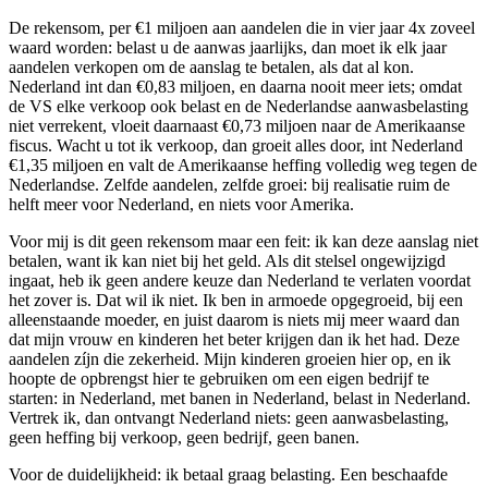
De rekensom, per €1 miljoen aan aandelen die in vier jaar 4x zoveel
waard worden: belast u de aanwas jaarlijks, dan moet ik elk jaar
aandelen verkopen om de aanslag te betalen, als dat al kon.
Nederland int dan €0,83 miljoen, en daarna nooit meer iets; omdat
de VS elke verkoop ook belast en de Nederlandse aanwasbelasting
niet verrekent, vloeit daarnaast €0,73 miljoen naar de Amerikaanse
fiscus. Wacht u tot ik verkoop, dan groeit alles door, int Nederland
€1,35 miljoen en valt de Amerikaanse heffing volledig weg tegen de
Nederlandse. Zelfde aandelen, zelfde groei: bij realisatie ruim de
helft meer voor Nederland, en niets voor Amerika.
Voor mij is dit geen rekensom maar een feit: ik kan deze aanslag niet
betalen, want ik kan niet bij het geld. Als dit stelsel ongewijzigd
ingaat, heb ik geen andere keuze dan Nederland te verlaten voordat
het zover is. Dat wil ik niet. Ik ben in armoede opgegroeid, bij een
alleenstaande moeder, en juist daarom is niets mij meer waard dan
dat mijn vrouw en kinderen het beter krijgen dan ik het had. Deze
aandelen zíjn die zekerheid. Mijn kinderen groeien hier op, en ik
hoopte de opbrengst hier te gebruiken om een eigen bedrijf te
starten: in Nederland, met banen in Nederland, belast in Nederland.
Vertrek ik, dan ontvangt Nederland niets: geen aanwasbelasting,
geen heffing bij verkoop, geen bedrijf, geen banen.
Voor de duidelijkheid: ik betaal graag belasting. Een beschaafde