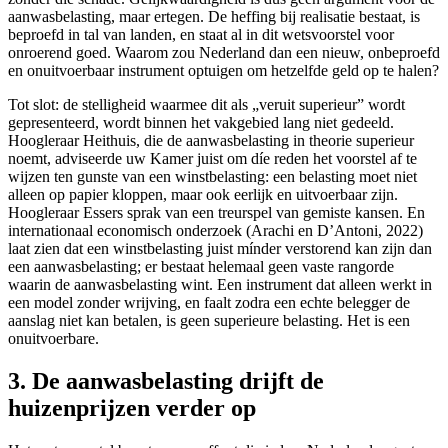
aanwasbelasting, maar ertegen. De heffing bij realisatie bestaat, is
beproefd in tal van landen, en staat al in dit wetsvoorstel voor
onroerend goed. Waarom zou Nederland dan een nieuw, onbeproefd
en onuitvoerbaar instrument optuigen om hetzelfde geld op te halen?
Tot slot: de stelligheid waarmee dit als „veruit superieur” wordt
gepresenteerd, wordt binnen het vakgebied lang niet gedeeld.
Hoogleraar Heithuis, die de aanwasbelasting in theorie superieur
noemt, adviseerde uw Kamer juist om díe reden het voorstel af te
wijzen ten gunste van een winstbelasting: een belasting moet niet
alleen op papier kloppen, maar ook eerlijk en uitvoerbaar zijn.
Hoogleraar Essers sprak van een treurspel van gemiste kansen. En
internationaal economisch onderzoek (Arachi en D’Antoni, 2022)
laat zien dat een winstbelasting juist mínder verstorend kan zijn dan
een aanwasbelasting; er bestaat helemaal geen vaste rangorde
waarin de aanwasbelasting wint. Een instrument dat alleen werkt in
een model zonder wrijving, en faalt zodra een echte belegger de
aanslag niet kan betalen, is geen superieure belasting. Het is een
onuitvoerbare.
3. De aanwasbelasting drijft de
huizenprijzen verder op