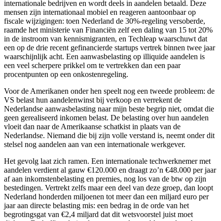
internationale bedrijven en wordt deels in aandelen betaald. Deze
mensen zijn internationaal mobiel en reageren aantoonbaar op
fiscale wijzigingen: toen Nederland de 30%-regeling versoberde,
raamde het ministerie van Financiën zelf een daling van 15 tot 20%
in de instroom van kennismigranten, en Techleap waarschuwt dat
een op de drie recent gefinancierde startups vertrek binnen twee jaar
waarschijnlijk acht. Een aanwasbelasting op illiquide aandelen is
een veel scherpere prikkel om te vertrekken dan een paar
procentpunten op een onkostenregeling.
Voor de Amerikanen onder hen speelt nog een tweede probleem: de
VS belast hun aandelenwinst bij verkoop en verrekent de
Nederlandse aanwasbelasting naar mijn beste begrip niet, omdat die
geen gerealiseerd inkomen belast. De belasting over hun aandelen
vloeit dan naar de Amerikaanse schatkist in plaats van de
Nederlandse. Niemand die bij zijn volle verstand is, neemt onder dit
stelsel nog aandelen aan van een internationale werkgever.
Het gevolg laat zich ramen. Een internationale techwerknemer met
aandelen verdient al gauw €120.000 en draagt zo’n €48.000 per jaar
af aan inkomstenbelasting en premies, nog los van de btw op zijn
bestedingen. Vertrekt zelfs maar een deel van deze groep, dan loopt
Nederland honderden miljoenen tot meer dan een miljard euro per
jaar aan directe belasting mis: een bedrag in de orde van het
begrotingsgat van €2,4 miljard dat dit wetsvoorstel juist moet