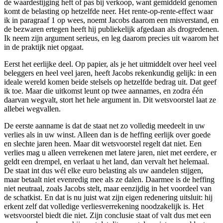
de waardestijging heft of pas bij verkoop, want gemiddeld genomen
komt de belasting op hetzelfde neer. Het rente-op-rente-effect waar
ik in paragraaf 1 op wees, noemt Jacobs daarom een misverstand, en
de bezwaren ertegen heeft hij publiekelijk afgedaan als drogredenen.
Ik neem zijn argument serieus, en leg daarom precies uit waarom het
in de praktijk niet opgaat.
Eerst het eerlijke deel. Op papier, als je het uitmiddelt over heel veel
beleggers en heel veel jaren, heeft Jacobs rekenkundig gelijk: in een
ideale wereld komen beide stelsels op hetzelfde bedrag uit. Dat geef
ik toe. Maar die uitkomst leunt op twee aannames, en zodra één
daarvan wegvalt, stort het hele argument in. Dit wetsvoorstel laat ze
allebei wegvallen.
De eerste aanname is dat de staat net zo volledig meedeelt in uw
verlies als in uw winst. Alleen dan is de heffing eerlijk over goede
en slechte jaren heen. Maar dit wetsvoorstel regelt dat niet. Een
verlies mag u alleen verrekenen met latere jaren, niet met eerdere, er
geldt een drempel, en verlaat u het land, dan vervalt het helemaal.
De staat int dus wél elke euro belasting als uw aandelen stijgen,
maar betaalt niet evenredig mee als ze dalen. Daarmee is de heffing
niet neutraal, zoals Jacobs stelt, maar eenzijdig in het voordeel van
de schatkist. En dat is nu juist wat zijn eigen redenering uitsluit: hij
erkent zelf dat volledige verliesverrekening noodzakelijk is. Het
wetsvoorstel biedt die niet. Zijn conclusie staat of valt dus met een