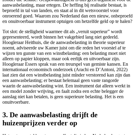
aanwasbelasting, maar ertegen. De heffing bij realisatie bestaat, is
beproefd in tal van landen, en staat al in dit wetsvoorstel voor
onroerend goed. Waarom zou Nederland dan een nieuw, onbeproefd
en onuitvoerbaar instrument optuigen om hetzelfde geld op te halen?
Tot slot: de stelligheid waarmee dit als „veruit superieur” wordt
gepresenteerd, wordt binnen het vakgebied lang niet gedeeld.
Hoogleraar Heithuis, die de aanwasbelasting in theorie superieur
noemt, adviseerde uw Kamer juist om díe reden het voorstel af te
wijzen ten gunste van een winstbelasting: een belasting moet niet
alleen op papier kloppen, maar ook eerlijk en uitvoerbaar zijn.
Hoogleraar Essers sprak van een treurspel van gemiste kansen. En
internationaal economisch onderzoek (Arachi en D’Antoni, 2022)
laat zien dat een winstbelasting juist mínder verstorend kan zijn dan
een aanwasbelasting; er bestaat helemaal geen vaste rangorde
waarin de aanwasbelasting wint. Een instrument dat alleen werkt in
een model zonder wrijving, en faalt zodra een echte belegger de
aanslag niet kan betalen, is geen superieure belasting. Het is een
onuitvoerbare.
3. De aanwasbelasting drijft de
huizenprijzen verder op