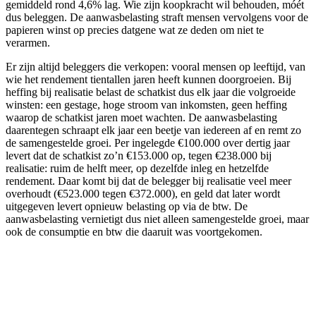
gemiddeld rond 4,6% lag. Wie zijn koopkracht wil behouden, móét
dus beleggen. De aanwasbelasting straft mensen vervolgens voor de
papieren winst op precies datgene wat ze deden om niet te
verarmen.
Er zijn altijd beleggers die verkopen: vooral mensen op leeftijd, van
wie het rendement tientallen jaren heeft kunnen doorgroeien. Bij
heffing bij realisatie belast de schatkist dus elk jaar die volgroeide
winsten: een gestage, hoge stroom van inkomsten, geen heffing
waarop de schatkist jaren moet wachten. De aanwasbelasting
daarentegen schraapt elk jaar een beetje van iedereen af en remt zo
de samengestelde groei. Per ingelegde €100.000 over dertig jaar
levert dat de schatkist zo’n €153.000 op, tegen €238.000 bij
realisatie: ruim de helft meer, op dezelfde inleg en hetzelfde
rendement. Daar komt bij dat de belegger bij realisatie veel meer
overhoudt (€523.000 tegen €372.000), en geld dat later wordt
uitgegeven levert opnieuw belasting op via de btw. De
aanwasbelasting vernietigt dus niet alleen samengestelde groei, maar
ook de consumptie en btw die daaruit was voortgekomen.