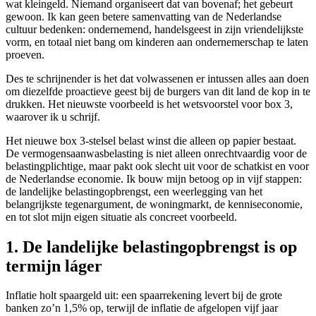
wat kleingeld. Niemand organiseert dat van bovenaf; het gebeurt
gewoon. Ik kan geen betere samenvatting van de Nederlandse
cultuur bedenken: ondernemend, handelsgeest in zijn vriendelijkste
vorm, en totaal niet bang om kinderen aan ondernemerschap te laten
proeven.
Des te schrijnender is het dat volwassenen er intussen alles aan doen
om diezelfde proactieve geest bij de burgers van dit land de kop in te
drukken. Het nieuwste voorbeeld is het wetsvoorstel voor box 3,
waarover ik u schrijf.
Het nieuwe box 3-stelsel belast winst die alleen op papier bestaat.
De vermogensaanwasbelasting is niet alleen onrechtvaardig voor de
belastingplichtige, maar pakt ook slecht uit voor de schatkist en voor
de Nederlandse economie. Ik bouw mijn betoog op in vijf stappen:
de landelijke belastingopbrengst, een weerlegging van het
belangrijkste tegenargument, de woningmarkt, de kenniseconomie,
en tot slot mijn eigen situatie als concreet voorbeeld.
1. De landelijke belastingopbrengst is op
termijn láger
Inflatie holt spaargeld uit: een spaarrekening levert bij de grote
banken zo’n 1,5% op, terwijl de inflatie de afgelopen vijf jaar