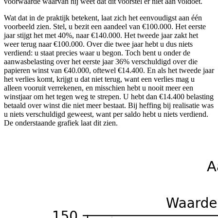
voorwaarde waarvan hij weet dat dit voorstel er niet aan voldoet.
Wat dat in de praktijk betekent, laat zich het eenvoudigst aan één
voorbeeld zien. Stel, u bezit een aandeel van €100.000. Het eerste
jaar stijgt het met 40%, naar €140.000. Het tweede jaar zakt het
weer terug naar €100.000. Over die twee jaar hebt u dus niets
verdiend: u staat precies waar u begon. Toch bent u onder de
aanwasbelasting over het eerste jaar 36% verschuldigd over die
papieren winst van €40.000, oftewel €14.400. En als het tweede jaar
het verlies komt, krijgt u dat niet terug, want een verlies mag u
alleen vooruit verrekenen, en misschien hebt u nooit meer een
winstjaar om het tegen weg te strepen. U hebt dan €14.400 belasting
betaald over winst die niet meer bestaat. Bij heffing bij realisatie was
u niets verschuldigd geweest, want per saldo hebt u niets verdiend.
De onderstaande grafiek laat dit zien.