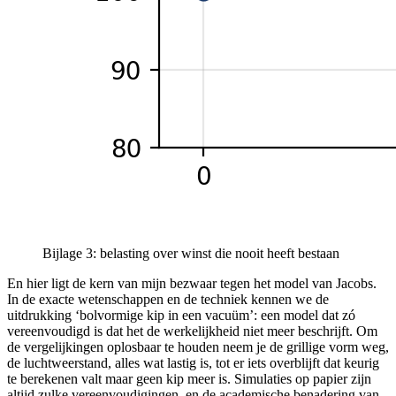
Bijlage 3: belasting over winst die nooit heeft bestaan
En hier ligt de kern van mijn bezwaar tegen het model van Jacobs.
In de exacte wetenschappen en de techniek kennen we de
uitdrukking ‘bolvormige kip in een vacuüm’: een model dat zó
vereenvoudigd is dat het de werkelijkheid niet meer beschrijft. Om
de vergelijkingen oplosbaar te houden neem je de grillige vorm weg,
de luchtweerstand, alles wat lastig is, tot er iets overblijft dat keurig
te berekenen valt maar geen kip meer is. Simulaties op papier zijn
altijd zulke vereenvoudigingen, en de academische benadering van