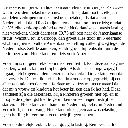
De rekensom, per €1 miljoen aan aandelen die in vier jaar 4x zoveel
waard worden: belast u de aanwas jaarlijks, dan moet ik elk jaar
aandelen verkopen om de aanslag te betalen, als dat al kon.
Nederland int dan €0,83 miljoen, en daarna nooit meer iets; omdat
de VS elke verkoop ook belast en de Nederlandse aanwasbelasting
niet verrekent, vloeit daarnaast €0,73 miljoen naar de Amerikaanse
fiscus. Wacht u tot ik verkoop, dan groeit alles door, int Nederland
€1,35 miljoen en valt de Amerikaanse heffing volledig weg tegen de
Nederlandse. Zelfde aandelen, zelfde groei: bij realisatie ruim de
helft meer voor Nederland, en niets voor Amerika.
Voor mij is dit geen rekensom maar een feit: ik kan deze aanslag niet
betalen, want ik kan niet bij het geld. Als dit stelsel ongewijzigd
ingaat, heb ik geen andere keuze dan Nederland te verlaten voordat
het zover is. Dat wil ik niet. Ik ben in armoede opgegroeid, bij een
alleenstaande moeder, en juist daarom is niets mij meer waard dan
dat mijn vrouw en kinderen het beter krijgen dan ik het had. Deze
aandelen zíjn die zekerheid. Mijn kinderen groeien hier op, en ik
hoopte de opbrengst hier te gebruiken om een eigen bedrijf te
starten: in Nederland, met banen in Nederland, belast in Nederland.
Vertrek ik, dan ontvangt Nederland niets: geen aanwasbelasting,
geen heffing bij verkoop, geen bedrijf, geen banen.
Voor de duidelijkheid: ik betaal graag belasting. Een beschaafde