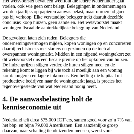
Het wetsvoorstel bevat een weeffout die iedere Nederlander gaat
voelen, ook wie geen cent belegt. Beleggingen in ondernemingen
worden jaarlijks op papieren aanwas belast, maar onroerend goed
pas bij verkoop. Elke verstandige belegger trekt daaruit dezelfde
conclusie: koop huizen, geen aandelen. Het wetsvoorstel maakt
woningen fiscaal de aantrekkelijkste belegging van Nederland.
De gevolgen laten zich raden. Beleggers die
ondernemingsvermogen mijden, kopen woningen op en concurreren
daarbij rechtstreeks met starters en gezinnen op de toch al
overspannen woningmarkt. Midden in een nijpend woningtekort zet
dit wetsvoorstel dus een fiscale premie op het opkopen van huizen.
De huizenprijzen stijgen verder, de huren stijgen mee, en de
rekening komt te liggen bij wie toch al moeilijk aan een woning
komt: jongeren en lagere inkomens. Een heffing die kapitaal uit
productieve bedrijven naar de woningmarkt jaagt, is precies het
tegenovergestelde van wat Nederland nodig heeft.
4. De aanwasbelasting holt de
kenniseconomie uit
Nederland telt circa 575.000 ICT’ers, samen goed voor zo’n 7% van
het bbp, en bijna 79.000 Amerikanen. Een aanzienlijke groep
daarvan, naar schatting tienduizenden mensen, werkt voor