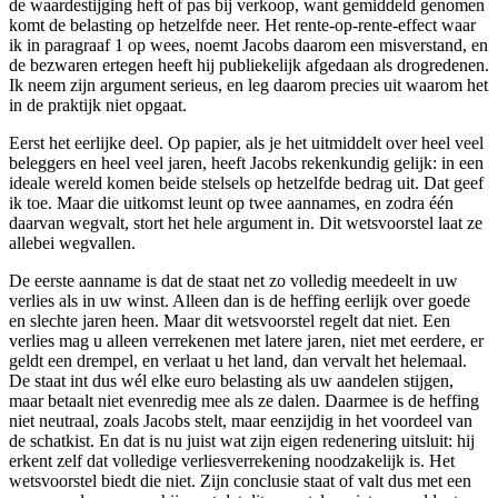
de waardestijging heft of pas bij verkoop, want gemiddeld genomen
komt de belasting op hetzelfde neer. Het rente-op-rente-effect waar
ik in paragraaf 1 op wees, noemt Jacobs daarom een misverstand, en
de bezwaren ertegen heeft hij publiekelijk afgedaan als drogredenen.
Ik neem zijn argument serieus, en leg daarom precies uit waarom het
in de praktijk niet opgaat.
Eerst het eerlijke deel. Op papier, als je het uitmiddelt over heel veel
beleggers en heel veel jaren, heeft Jacobs rekenkundig gelijk: in een
ideale wereld komen beide stelsels op hetzelfde bedrag uit. Dat geef
ik toe. Maar die uitkomst leunt op twee aannames, en zodra één
daarvan wegvalt, stort het hele argument in. Dit wetsvoorstel laat ze
allebei wegvallen.
De eerste aanname is dat de staat net zo volledig meedeelt in uw
verlies als in uw winst. Alleen dan is de heffing eerlijk over goede
en slechte jaren heen. Maar dit wetsvoorstel regelt dat niet. Een
verlies mag u alleen verrekenen met latere jaren, niet met eerdere, er
geldt een drempel, en verlaat u het land, dan vervalt het helemaal.
De staat int dus wél elke euro belasting als uw aandelen stijgen,
maar betaalt niet evenredig mee als ze dalen. Daarmee is de heffing
niet neutraal, zoals Jacobs stelt, maar eenzijdig in het voordeel van
de schatkist. En dat is nu juist wat zijn eigen redenering uitsluit: hij
erkent zelf dat volledige verliesverrekening noodzakelijk is. Het
wetsvoorstel biedt die niet. Zijn conclusie staat of valt dus met een