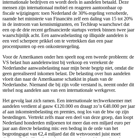
internationale bedrijven en wordt deels in aandelen betaald. Deze
mensen zijn internationaal mobiel en reageren aantoonbaar op
fiscale wijzigingen: toen Nederland de 30%-regeling versoberde,
raamde het ministerie van Financiën zelf een daling van 15 tot 20%
in de instroom van kennismigranten, en Techleap waarschuwt dat
een op de drie recent gefinancierde startups vertrek binnen twee jaar
waarschijnlijk acht. Een aanwasbelasting op illiquide aandelen is
een veel scherpere prikkel om te vertrekken dan een paar
procentpunten op een onkostenregeling.
Voor de Amerikanen onder hen speelt nog een tweede probleem: de
VS belast hun aandelenwinst bij verkoop en verrekent de
Nederlandse aanwasbelasting naar mijn beste begrip niet, omdat die
geen gerealiseerd inkomen belast. De belasting over hun aandelen
vloeit dan naar de Amerikaanse schatkist in plaats van de
Nederlandse. Niemand die bij zijn volle verstand is, neemt onder dit
stelsel nog aandelen aan van een internationale werkgever.
Het gevolg laat zich ramen. Een internationale techwerknemer met
aandelen verdient al gauw €120.000 en draagt zo’n €48.000 per jaar
af aan inkomstenbelasting en premies, nog los van de btw op zijn
bestedingen. Vertrekt zelfs maar een deel van deze groep, dan loopt
Nederland honderden miljoenen tot meer dan een miljard euro per
jaar aan directe belasting mis: een bedrag in de orde van het
begrotingsgat van €2,4 miljard dat dit wetsvoorstel juist moet