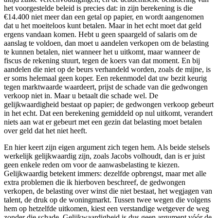
het voorgestelde beleid is precies dat: in zijn berekening is die
€14.400 niet meer dan een getal op papier, en wordt aangenomen
dat u het moeiteloos kunt betalen. Maar in het echt moet dat geld
ergens vandaan komen. Hebt u geen spaargeld of salaris om de
aanslag te voldoen, dan moet u aandelen verkopen om de belasting
te kunnen betalen, niet wanneer het u uitkomt, maar wanneer de
fiscus de rekening stuurt, tegen de koers van dat moment. En bij
aandelen die niet op de beurs verhandeld worden, zoals de mijne, is
er soms helemaal geen koper. Een rekenmodel dat uw bezit keurig
tegen marktwaarde waardeert, prijst de schade van die gedwongen
verkoop niet in. Maar u betaalt die schade wel. De
gelijkwaardigheid bestaat op papier; de gedwongen verkoop gebeurt
in het echt. Dat een berekening gemiddeld op nul uitkomt, verandert
niets aan wat er gebeurt met een gezin dat belasting moet betalen
over geld dat het niet heeft.
En hier keert zijn eigen argument zich tegen hem. Als beide stelsels
werkelijk gelijkwaardig zijn, zoals Jacobs volhoudt, dan is er juist
geen enkele reden om voor de aanwasbelasting te kiezen.
Gelijkwaardig betekent immers: dezelfde opbrengst, maar met alle
extra problemen die ik hierboven beschreef, de gedwongen
verkopen, de belasting over winst die niet bestaat, het wegjagen van
talent, de druk op de woningmarkt. Tussen twee wegen die volgens
hem op hetzelfde uitkomen, kiest een verstandige wetgever de weg
zonder die schade. Gelijkwaardigheid is dus geen argument vóór de